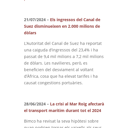
21/07/2024 –
Els ingressos del Canal de
Suez disminueixen en 2.000 milions de
dòlars
L’Autoritat del Canal de Suez ha reportat
una caiguda d’ingressos del 23,4% i ha
passat de 9,4 mil milions a 7,2 mil milions
de dòlars. Les navilieres, però, es
beneficien del desviament al voltant
d’Àfrica, cosa que ha elevat tarifes i ha
causat congestions portuàries.
28/06/2024 –
La crisi al Mar Roig afectarà
el transport marítim durant tot el 2024
Bimco ha revisat la seva hipòtesi sobre
quan podrien tornar els vaixells als seus