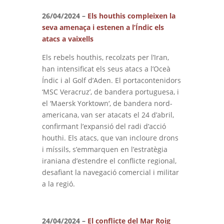
26/04/2024 –
Els houthis compleixen la
seva amenaça i estenen a l’Índic els
atacs a vaixells
Els rebels houthis, recolzats per l’Iran,
han intensificat els seus atacs a l’Oceà
Índic i al Golf d’Aden. El portacontenidors
‘
MSC
Veracruz’, de bandera portuguesa, i
el ‘Maersk
Yorktown
‘, de bandera nord-
americana, van ser atacats el 24 d’abril,
confirmant l’expansió del radi d’acció
houthi. Els atacs, que van incloure drons
i míssils, s’emmarquen en l’estratègia
iraniana d’estendre el conflicte regional,
desafiant la navegació comercial i militar
a la regió.
24/04/2024 –
El conflicte del Mar Roig