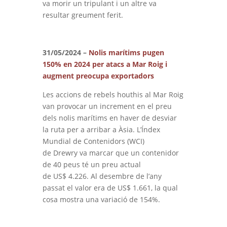
va morir un tripulant i un altre va
resultar greument ferit.
31/05/2024 –
Nolis marítims pugen
150% en 2024 per atacs a Mar Roig i
augment preocupa exportadors
Les accions de rebels houthis al Mar Roig
van provocar un increment en el preu
dels nolis marítims en haver de desviar
la ruta per a arribar a Àsia. L’Índex
Mundial de Contenidors (
WCI
)
de
Drewry
va marcar que un contenidor
de 40 peus té un preu actual
de
US$
4.226. Al desembre de l’any
passat el valor era de
US$
1.661, la qual
cosa mostra una variació de 154%.