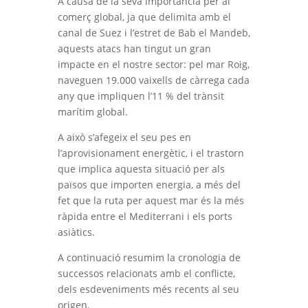
A causa de la seva importància per al
comerç global, ja que delimita amb el
canal de Suez i l’estret de Bab el Mandeb,
aquests atacs han tingut un gran
impacte en el nostre sector: pel mar Roig,
naveguen 19.000 vaixells de càrrega cada
any que impliquen l’11 % del trànsit
marítim global.
A això s’afegeix el seu pes en
l’aprovisionament energètic, i el trastorn
que implica aquesta situació per als
països que importen energia, a més del
fet que la ruta per aquest mar és la més
ràpida entre el Mediterrani i els ports
asiàtics.
A continuació resumim la cronologia de
successos relacionats amb el conflicte,
dels esdeveniments més recents al seu
origen.