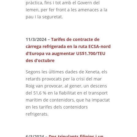
pràctica, fins i tot amb el Govern del
Iemen, per fer front a les amenaces a la
pau i la seguretat.
11/3/2024 –
Tarifes de contracte de
càrrega refrigerada en la ruta ECSA-nord
d’Europa va augmentar US$1.700/TEU
des d’octubre
Segons les últimes dades de Xeneta, els
retards provocats per la crisi del mar
Roig van provocar, al gener, un descens
del 51,6 % en la fiabilitat en el transport
marítim de contenidors, que ha impactat
en les tarifes dels contenidors
refrigerats.
6/3/2024 –
Dos tripulants filipins i un