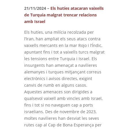
21/11/2024 –
Els hutíes atacaran vaixells
de Turquia malgrat trencar relacions
amb Israel
Els hutíes, una milícia recolzada per
l’Iran, han ampliat els seus atacs contra
vaixells mercants en la mar Rojo i l’Índic,
apuntant fins i tot a vaixells turcs malgrat
les tensions entre Turquia i Israel. Els
insurgents han amenaçat a navilieres
alemanyes i turques mitjançant correus
electrònics i avisos directes, exigint
canvis de rumb en alguns casos.
Aquestes amenaces son dirigides a
qualsevol vaixell amb vincles amb Israel,
fins i tot si no naveguen cap a ports
israelians. Des de novembre de 2023,
moltes navilieres han desviat les seves
rutes cap al Cap de Bona Esperança per