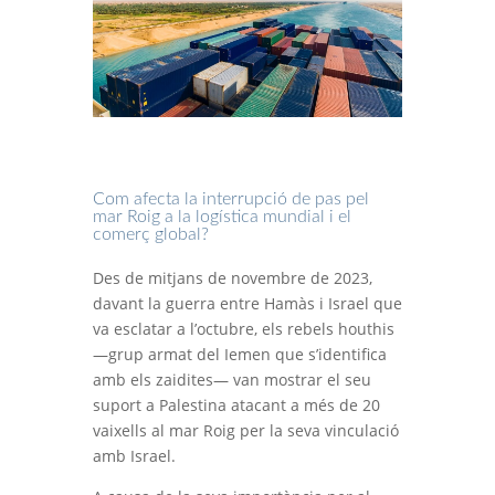
Com afecta la interrupció de pas pel
mar Roig a la logística mundial i el
comerç global?
Des de mitjans de novembre de 2023,
davant la guerra entre Hamàs i Israel que
va esclatar a l’octubre, els rebels houthis
—grup armat del Iemen que s’identifica
amb els zaidites— van mostrar el seu
suport a Palestina atacant a més de 20
vaixells al mar Roig per la seva vinculació
amb Israel.