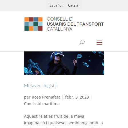
Español
Català
Metavers logístic
per
Rosa Prenafeta
| febr. 3, 2023 |
Comissió marítima
Aquest relat és fruit de la meva
imaginació i qualsevol semblança amb la