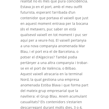
realitat no és més que pura coincidència.
Estava jo en el port, amb el meu outfit
futurista, esperant l’arribada d’un
contenidor que portava el vaixell que just
en aquest moment entrava per la bocana
(és el metavers, puc saber on està
qualsevol vaixell en tot moment i puc ser
aquí per a veure-ho). El vaixell pertanyia
a una nova companyia anomenada Mar
Blau, i el port era el de Barcelona, o
potser el d’Algeciras? També podia
pertànyer a una altra companyia i trobar-
se en el port de València, o Bilbao.
Aquest vaixell atracaria en la terminal
Nord, la qual gestiona una empresa
anomenada Estiba Blava i que forma part
del mateix grup empresarial que la
naviliera: el Grup Blau. Anem acumulant
casualitats? Els contenidors s’estarien
descarregant durant molts dies, 3 o 4,